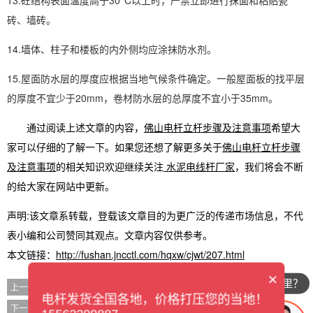
13.砼结构表面温度高于30°C以上时，严禁立即进行抹面和粘贴瓷
砖、墙砖。
14.墙体、柱子和楼板的内外侧均应涂抹防水剂。
15.屋面防水层的厚度应根据当地气候条件确定。一般屋面板的找平层
的厚度不宜少于20mm，卷材防水层的总厚度不宜小于35mm。
通过阅读上述文章的内容，
佛山电杆立杆步骤及注意事项
希望大
家可以仔细的了解一下。如果您还想了解更多关于
佛山电杆立杆步骤
及注意事项
的相关知识欢迎继续关注
水泥电线杆厂家
，我们将会不断
的给大家在网站中更新。
声明:该文章系转载，登载该文章目的为更广泛的传递市场信息，不代
表小编和公司赞同其观点。文章内容仅供参考。
本文链接：
http://fushan.jncctl.com/hqxw/cjwt/207.html
×
你们公司在哪里？
佛山水泥电线杆质量问题需引重视,劣质产品着实危害不浅
上一条
电杆发货全国各地，价格打压您的当地！
佛山如何正确选择水泥电线杆?
下一条