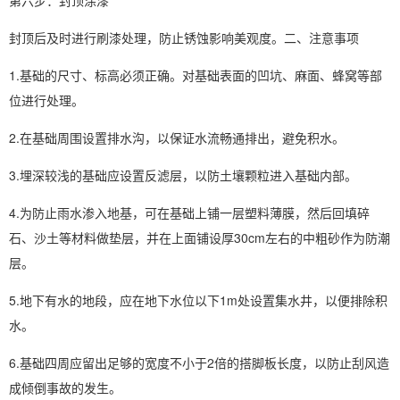
第六步：封顶涂漆
封顶后及时进行刷漆处理，防止锈蚀影响美观度。二、注意事项
1.基础的尺寸、标高必须正确。对基础表面的凹坑、麻面、蜂窝等部
位进行处理。
2.在基础周围设置排水沟，以保证水流畅通排出，避免积水。
3.埋深较浅的基础应设置反滤层，以防土壤颗粒进入基础内部。
4.为防止雨水渗入地基，可在基础上铺一层塑料薄膜，然后回填碎
石、沙土等材料做垫层，并在上面铺设厚30cm左右的中粗砂作为防潮
层。
5.地下有水的地段，应在地下水位以下1m处设置集水井，以便排除积
水。
6.基础四周应留出足够的宽度不小于2倍的搭脚板长度，以防止刮风造
成倾倒事故的发生。