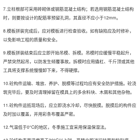
7.立柱根部可采用砖砌体或钢筋混凝土结构；若选用钢筋混凝土结构
时，则要按设计的配筋率预留孔洞，其直径不应小于12mm。
8.模板拼装完成后，应对模板进行检查验收。如有缺陷应及时修补，
以免影响工程的质量和安全。
9.模板拼装结束后应立即开始吊模、拆模。吊模时应缓慢平稳起升，
严禁突然起吊，以防发生倾覆事故。拆模时应用撬杠、千斤顶或其他
工具将支撑系统慢慢卸下来，不得硬撑。
10.砼构件运输、堆放、养护、脱模等过程均应有安全防护措施。砼浇
筑完毕后，要及时清理掉留在模具上的多余料块、木屑和其他杂物。
11.砼构件运抵现场后，应立即浇水冷却，尽快脱摸。脱摸后的构件应
及时加以覆盖，并用彩条布覆盖严密。
12.气温低于0°C的地区，冬季施工宜采用保温保湿法。