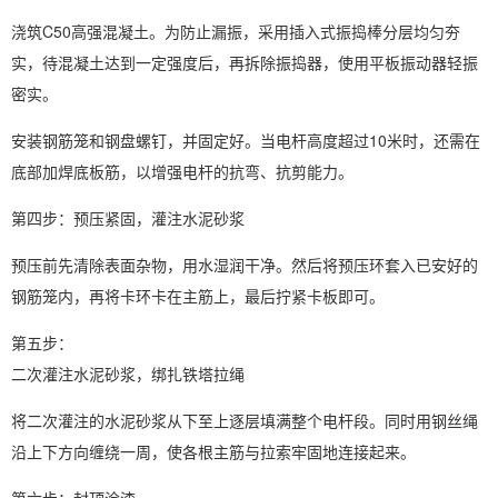
浇筑C50高强混凝土。为防止漏振，采用插入式振捣棒分层均匀夯
实，待混凝土达到一定强度后，再拆除振捣器，使用平板振动器轻振
密实。
安装钢筋笼和钢盘螺钉，并固定好。当电杆高度超过10米时，还需在
底部加焊底板筋，以增强电杆的抗弯、抗剪能力。
第四步：预压紧固，灌注水泥砂浆
预压前先清除表面杂物，用水湿润干净。然后将预压环套入已安好的
钢筋笼内，再将卡环卡在主筋上，最后拧紧卡板即可。
第五步：
二次灌注水泥砂浆，绑扎铁塔拉绳
将二次灌注的水泥砂浆从下至上逐层填满整个电杆段。同时用钢丝绳
沿上下方向缠绕一周，使各根主筋与拉索牢固地连接起来。