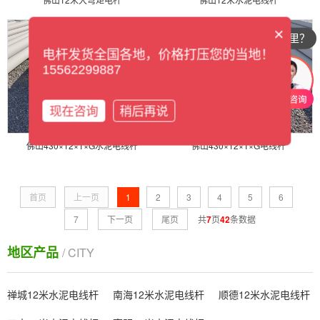
×
你们公司在哪里？
电杆发货全国各地，价格打压您的当地！
15562299887
现在咨询
稍后再说
佛山430×12×T×G水泥电线杆
佛山430×12×T×G电线杆
首页
上一页
1
2
3
4
5
6
7
下一页
尾页
共
7
页
42
条数据
地区产品
/ CITY
禅城12米水泥电线杆
南海12米水泥电线杆
顺德12米水泥电线杆