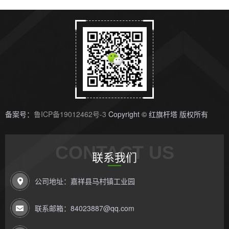
备案号：
鲁ICP备19012462号-3
Copyright © 红旗杆塔 版权所有
CONTACT US
联系我们
公司地址：嘉祥县马村镇工业园
联系邮箱：84023887@qq.com