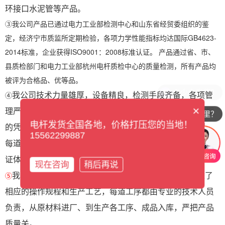
环接口水泥管等产品。
③
我公司产品已通过电力工业部检测中心和山东省经贸委组织的鉴
定，经济宁市质监所定期检验，各项力学性能指标均达国际GB4623-
2014标准，企业获得ISO9001：2008标准认证。 产品通过省、市、
县质检部门和电力工业部杭州电杆质检中心的质量检测，所有产品均
被评为合格品、优等品。
我公司技术力量雄厚，设备精良，检测手段齐备，各项管
④
×
理严格制定的企业基础管理工作在实践中不断加强，由初期
你们公司在哪里？
电杆发货全国各地，价格打压您的当地！
的凭经验配料，逐步完善计划管理，实行严格的计量配料，
15562299887
每道工序都有专业人员负责质量把关，健全了完整的质量保
证体系。
现在咨询
稍后再说
我公司在生产过程中，实际规范化管理，每道工序规定了
⑤
相应的操作规程和生产工艺，每道工序都由专业的技术人员
负责，从原材料进厂、到生产各工序、成品入库，严把产品
质量关。