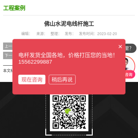
工程案例
佛山水泥电线杆施工
编辑：
来源：
整理：
发布：
发布时间：2023-02-20
×
佛山水泥电线杆施工
上一条
你们公司在哪里？
佛山水泥电线杆施工
电杆发货全国各地，价格打压您的当地！
下一条
15562299887
本文标签：
现在咨询
稍后再说